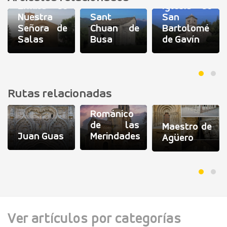
Ermita de
Iglesia de
Nuestra
Sant
San
Señora de
Chuan de
Bartolomé
Salas
Busa
de Gavín
Rutas relacionadas
Románico
de las
Maestro de
Juan Guas
Merindades
Agüero
Ver artículos por categorías