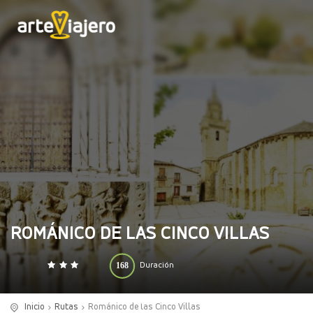
ROMÁNICO DE LAS CINCO VILLAS
168
Duración
0
140
(horas)
Inicio
Rutas
Románico de las Cinco Villas