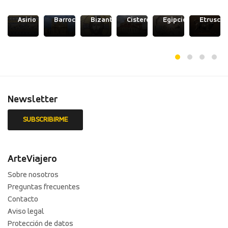
odo
Asirio
Barroco
Bizantino
Cisterciense
Egipcio
Etrusco
Newsletter
ArteViajero
Sobre nosotros
Preguntas frecuentes
Contacto
Aviso legal
Protección de datos