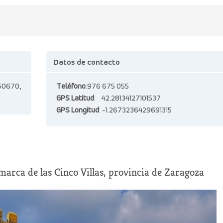
Datos de contacto
50670,
Teléfono
:976 675 055
GPS Latitud
: 42.28134127101537
GPS Longitud
: -1.2673236429691315
arca de las Cinco Villas, provincia de Zaragoza