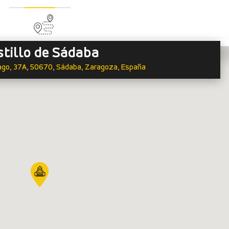
stillo de Sádaba
iago, 37A, 50670, Sádaba, Zaragoza, España