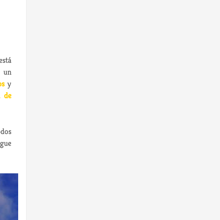
está
a un
os
y
a de
odos
rgue