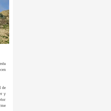
esta
ecen
l de
er y
otor
orme