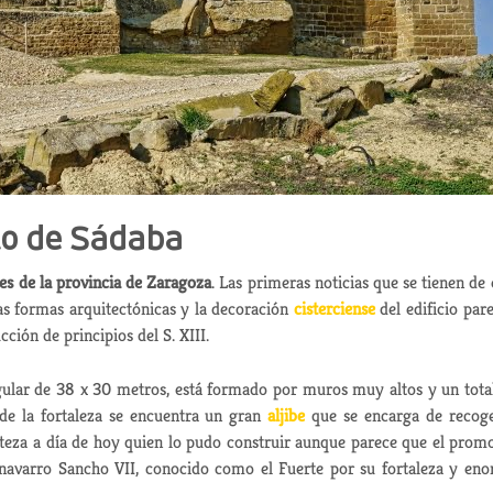
lo de Sádaba
tes de la provincia de Zaragoza
. Las primeras noticias que se tienen de 
as formas arquitectónicas y la decoración
cisterciense
del edificio par
ión de principios del S. XIII.
gular de 38 x 30 metros, está formado por muros muy altos y un tota
r de la fortaleza se encuentra un gran
aljibe
que se encarga de recog
erteza a día de hoy quien lo pudo construir aunque parece que el prom
navarro Sancho VII, conocido como el Fuerte por su fortaleza y en