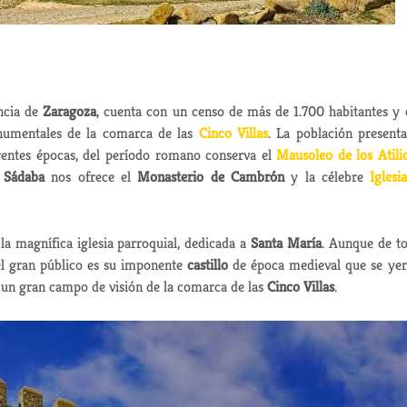
incia de
Zaragoza
, cuenta con un censo de más de 1.700 habitantes y 
umentales de la comarca de las
Cinco Villas
. La población present
erentes épocas, del período romano conserva el
Mausoleo de los Atili
,
Sádaba
nos ofrece el
Monasterio de Cambrón
y la célebre
Iglesi
la magnífica iglesia parroquial, dedicada a
Santa María
. Aunque de t
el gran público es su imponente
castillo
de época medieval que se ye
o un gran campo de visión de la comarca de las
Cinco Villas
.