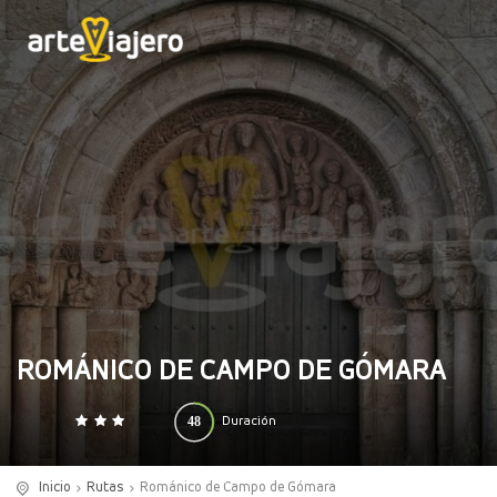
ROMÁNICO DE CAMPO DE GÓMARA
48
Duración
0
140
(horas)
Inicio
Rutas
Románico de Campo de Gómara