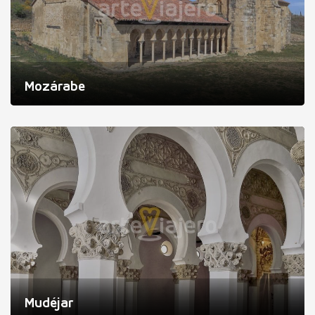
Mozárabe
Mudéjar