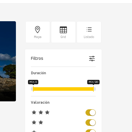
Mapa
Grid
Listado
Filtros
Duración
Min. 0
Min. 120
Valoración