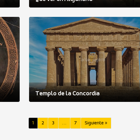
Templo de la Concordia
1
2
3
…
7
Siguiente »