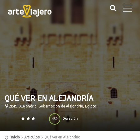
QUÉ VER EN ALEJANDRÍA
21519, Alejandría, Gobernación de Alejandría, Egipto
480
Duración
0
140
(minutos)
Inicio
Artículos
Qué ver en Alejandría