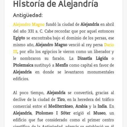
Historía de Alejandría
Antigüedad:
Alejandro Magno
fundó la ciudad de
Alejandría
en abril
del año 331 a. C. Cabe recordar que por aquel entonces
Egipto
se encontraba bajo el dominio de los persas, ese
mismo año,
Alejandro Magno
venció al rey persa
Dario
III
, por ello los egipcios le vieron como un liberador y
le nombraron su faraón. La
Dinastía Lágida
o
Ptolemaica
sustituyó a
Menfis
como capital en favor de
Alejandría
en donde se levantaron monumentales
edificios.
Al poco tiempo,
Alejandría
se convertirá, gracias al
declive de la ciudad de
Tiro
, en la heredera del tráfico
comercial entre el
Mediterráneo
,
Arabia
y la
India
. En
Alejandría
,
Ptolomeo I Sóter
erigió el
Museo
, un
edificio que fue considerado como el primer centro
científico de la Antigüedad, además se estableció en él