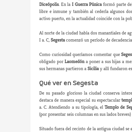
Diceópolis
. En la
I Guerra Púnica
formó parte de
libre e inmune y también al cederla algunos dom
activo puerto, en la actualidad coincide con la po
Al norte de la ciudad había dos manantiales de agu
I a. C,
Segesta
comenzó un período de decadencia 
Como curiosidad queríamos comentar que
Seges
obligado por
Laomedón
a poner a sus hijas a me
sus hermanas partieron a
Sicilia
y allí fundaron es
Qué ver en Segesta
De su pasado glorioso la ciudad conserva inter
destaca de manera especial su espectacular
temp
a. C. Atendiendo a su tipología, el
Templo de Se
(por presentar seis columnas en sus lados breves)
Situado fuera del recinto de la antigua ciudad se