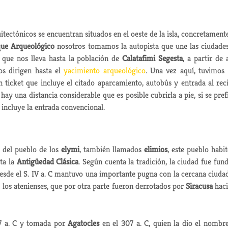
itectónicos se encuentran situados en el oeste de la isla, concretament
ue Arqueológico
nosotros tomamos la autopista que une las ciudade
n que nos lleva hasta la población de
Calatafimi Segesta
, a partir de 
os dirigen hasta el
yacimiento arqueológico
. Una vez aquí, tuvimos
ticket que incluye el citado aparcamiento, autobús y entrada al rec
ay una distancia considerable que es posible cubrirla a pie, si se pref
 incluye la entrada convencional.
 del pueblo de los
elymi
, también llamados
elimios
, este pueblo habit
ta la
Antigüedad Clásica
. Según cuenta la tradición, la ciudad fue fun
Desde el S. IV a. C mantuvo una importante pugna con la cercana ciuda
 a los atenienses, que por otra parte fueron derrotados por
Siracusa
haci
7 a. C y tomada por
Agatocles
en el 307 a. C, quien la dio el nombr