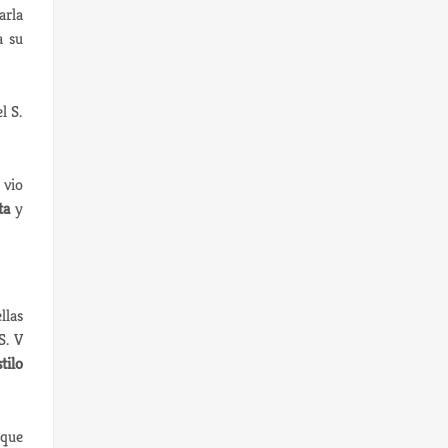
arla
a su
l S.
 vio
ta
y
llas
S. V
tilo
 que