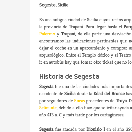
Segesta, Sicilia
Es una antigua ciudad de Sicilia cuyos restos arqu
la provincia de
Trapani
. Para llegar hasta el
Parq
Palermo
y
Trapani
, de ella parte una desviació
encontramos las indicaciones pertinentes que n
dejar el coche en un aparcamiento y comprar un 
arqueológico. Entre el Templo dórico y el Teatro h
ir en autobús hay que tomar otro ticket que no lo
Historia de Segesta
Segesta
fue una de las ciudades más importantes
occidente de
Sicilia
desde la
Edad del Bronce
has
por seguidores de
Eneas
procedentes de
Troya
. 
Selinunte
, debido a ello tuvo que solicitar ayuda
año 413 a. C y más tarde por los
cartagineses
.
Segesta
fue atacada por
Dionisio I
en el año 39