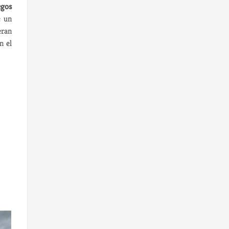
egos
e un
eran
n el