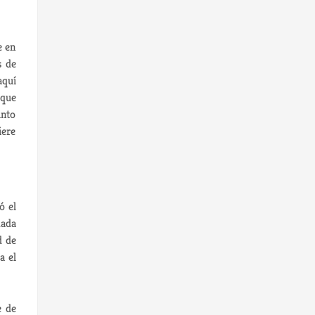
e en
s de
aquí
 que
into
iere
ó el
dada
d de
a el
e de