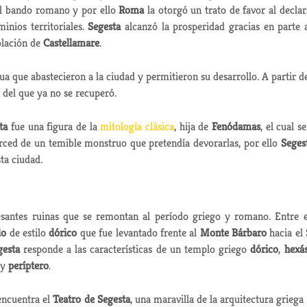
l bando romano y por ello
Roma
la otorgó un trato de favor al declar
inios territoriales.
Segesta
alcanzó la prosperidad gracias en parte 
blación de
Castellamare
.
a que abastecieron a la ciudad y permitieron su desarrollo. A partir de
del que ya no se recuperó.
ta
fue una figura de la
mitología clásica
, hija de
Fenódamas
, el cual se
rced de un temible monstruo que pretendía devorarlas, por ello
Seges
ta ciudad.
esantes ruinas que se remontan al período griego y romano. Entre e
lo
de estilo
dórico
que fue levantado frente al
Monte Bárbaro
hacia el 
gesta
responde a las características de un templo griego
dórico
,
hexás
 y
períptero
.
 encuentra el
Teatro de Segesta
, una maravilla de la arquitectura griega