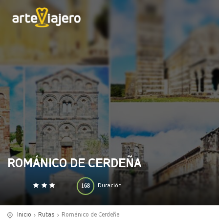
ROMÁNICO DE CERDEÑA
168
Duración
0
140
(horas)
Inicio
Rutas
Románico de Cerdeña