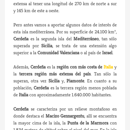
extensa al tener una longitud de 270 km de norte a sur
y 145 km de este a oeste.
Pero antes vamos a aportar algunos datos de interés de
esta isla mediterránea. Por su superficie de 24.100 km²,
Cerdeña
es la segunda isla del
Mediterráneo
, tan sólo
superada por
Sicilia
, se trata de una extensión algo
superior a la
Comunidad Valenciana
o al país de
Israel
.
Además,
Cerdeña
es la
región con más costa de
Italia
y
la
tercera región más extensa del país
. Tan sólo la
superan, otra vez
Sicilia
y,
Piamonte
. En cuanto a su
población,
Cerdeña
es la tercera región menos poblada
de
Italia
con aproximadamente 1.640.000 habitantes.
Cerdeña
se caracteriza por un relieve montañoso en
donde destaca el
Macizo Gennargentu
, allí se encuentra
la mayor cima de la isla, la
Punta de la Marmora
con
1.834 metros de altitud sobre el nivel del mar. En la isla