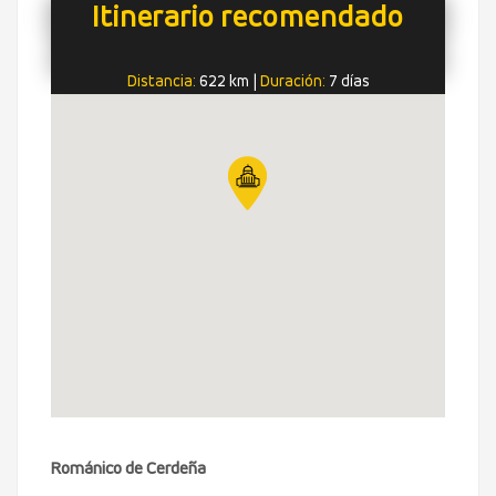
Itinerario recomendado
Distancia:
622 km
|
Duración:
7 días
Románico de Cerdeña