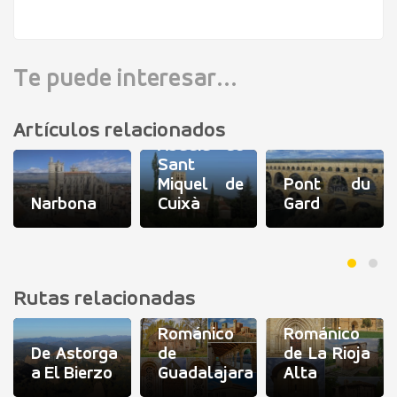
VER DETALLES
Te puede interesar...
Artículos relacionados
Abadia de
Sant
Miquel de
Pont du
Narbona
Cuixà
Gard
Rutas relacionadas
Románico
Románico
De Astorga
de
de La Rioja
a El Bierzo
Guadalajara
Alta