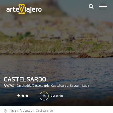
CASTELSARDO
07031 Castheddu/Castelsardo, Castelsardo, Sassari, Italia
45
Duración
0
140
(minutos)
Inicio
Artículos
Castelsardo