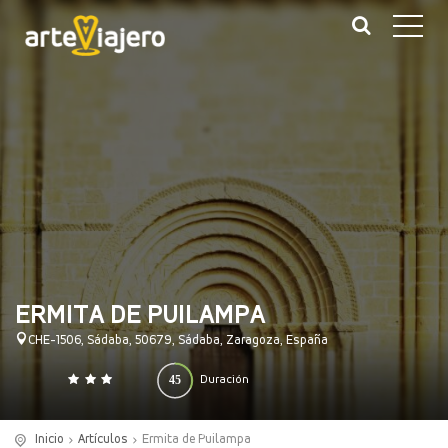
ERMITA DE PUILAMPA
CHE-1506, Sádaba, 50679, Sádaba, Zaragoza, España
45
Duración
0
140
(minutos)
Inicio
Artículos
Ermita de Puilampa