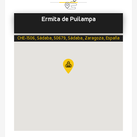
Ermita de Puilampa
CHE-1506, Sádaba, 50679, Sádaba, Zaragoza, España