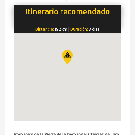
Itinerario recomendado
Distancia:
192 km
|
Duración:
3 días