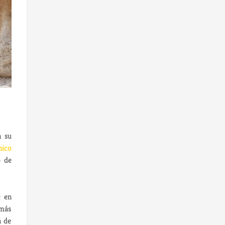
n su
nico
o de
e en
 más
a de