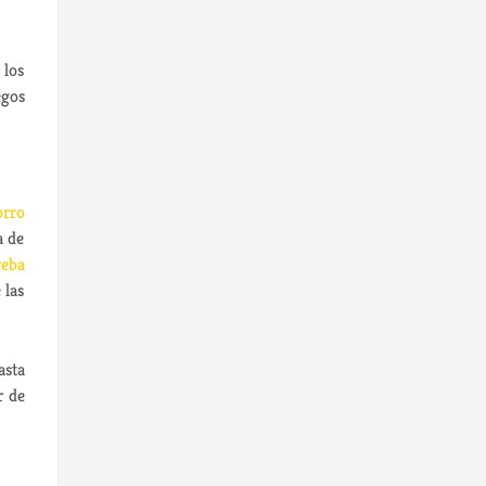
 los
egos
orro
a de
reba
 las
asta
r de