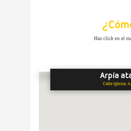
¿Cómo
Haz click en el 
Arpía at
Calle Iglesia,