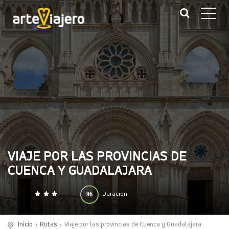
VIAJE POR LAS PROVINCIAS DE
CUENCA Y GUADALAJARA
96
Duración
0
140
(horas)
Inicio
Rutas
Viaje por las provincias de Cuenca y Guadalajara