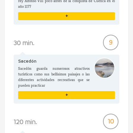
rey Alfonso VIII poco antes de la conquista de Cuenca en el
año 1177
+
VER DETALLES
9
30 min.
Sacedón
Sacedón guarda numerosos atractivos
turísticos como sus bellísimos paisajes o las
diferentes actividades recreativas que se
pueden practicar
+
VER DETALLES
10
120 min.