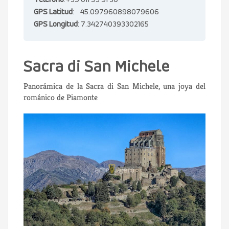
Teléfono
:+39 011 93 91 30
GPS Latitud
: 45.097960898079606
GPS Longitud
: 7.342740393302165
Sacra di San Michele
Panorámica de la Sacra di San Michele, una joya del
románico de Piamonte