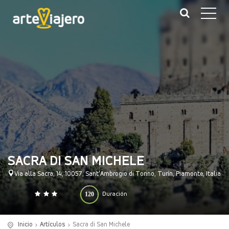
SACRA DI SAN MICHELE
Via alla Sacra, 14, 10057, Sant'Ambrogio di Torino, Turín, Piamonte, Italia
120
Duración
0
140
(minutos)
Inicio
Artículos
Sacra di San Michele