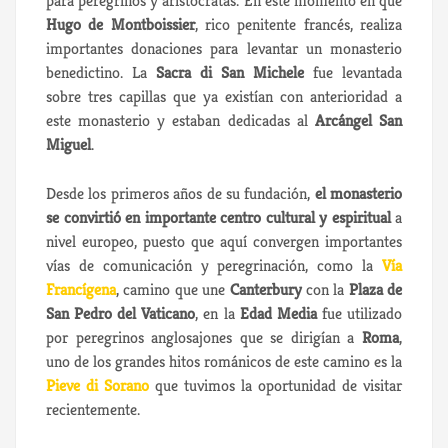
para peregrinos y aristócratas. En este momento en que
Hugo de Montboissier
, rico penitente francés, realiza
importantes donaciones para levantar un monasterio
benedictino. La
Sacra di San Michele
fue levantada
sobre tres capillas que ya existían con anterioridad a
este monasterio y estaban dedicadas al
Arcángel San
Miguel
.
Desde los primeros años de su fundación,
el monasterio
se convirtió en importante centro cultural y espiritual
a
nivel europeo, puesto que aquí convergen importantes
vías de comunicación y peregrinación, como la
Vía
Francígena
, camino que une
Canterbury
con la
Plaza de
San Pedro del Vaticano
, en la
Edad Media
fue utilizado
por peregrinos anglosajones que se dirigían a
Roma
,
uno de los grandes hitos románicos de este camino es la
Pieve di Sorano
que tuvimos la oportunidad de visitar
recientemente.