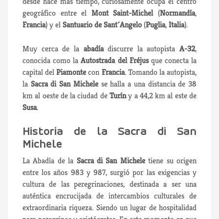
desde hace más tiempo, curiosamente ocupa el centro
geográfico entre el
Mont Saint-Michel
(
Normandía
,
Francia
) y el
Santuario de Sant´Angelo
(
Puglia
,
Italia
).
Muy cerca de la
abadía
discurre la autopista
A-32
,
conocida como la
Autostrada del Fréjus
que conecta la
capital del
Piamonte
con
Francia
. Tomando la autopista,
la
Sacra di San Michele
se halla a una distancia de 38
km al oeste de la ciudad de
Turín
y a 44,2 km al este de
Susa
.
Historia de la Sacra di San
Michele
La Abadía de la
Sacra di San Michele
tiene su origen
entre los años 983 y 987, surgió por las exigencias y
cultura de las peregrinaciones, destinada a ser una
auténtica encrucijada de intercambios culturales de
extraordinaria riqueza. Siendo un lugar de hospitalidad