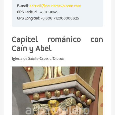
E-mail
:
accueil@tourisme-oloron.com
GPS Latitud
: 43.1891049
GPS Longitud
: -0.6061712000000625
Capitel románico con
Caín y Abel
Iglesia de Sainte-Croix d´Oloron