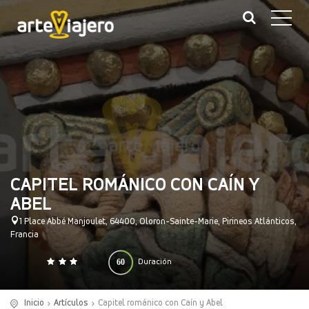
CAPITEL ROMÁNICO CON CAÍN Y
ABEL
1 Place Abbé Manjoulet, 64400, Oloron-Sainte-Marie, Pirineos Atlánticos,
Francia
60
Duración
0
140
(minutos)
Inicio
Artículos
Capitel románico con Caín y Abel