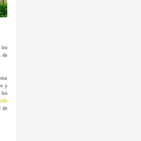
 los
n de
Roma
os y
 los
hele
r de