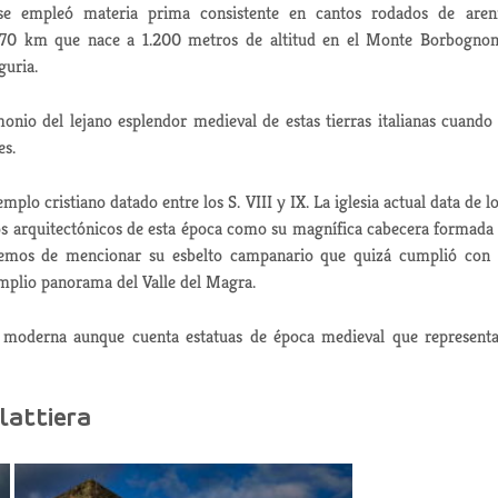
e empleó materia prima consistente en cantos rodados de aren
de 70 km que nace a 1.200 metros de altitud en el Monte Borbogno
guria.
onio del lejano esplendor medieval de estas tierras italianas cuando
es.
mplo cristiano datado entre los S. VIII y IX. La iglesia actual data de lo
tos arquitectónicos de esta época como su magnífica cabecera formada
emos de mencionar su esbelto campanario que quizá cumplió con
amplio panorama del Valle del Magra.
ca moderna aunque cuenta estatuas de época medieval que represent
ilattiera