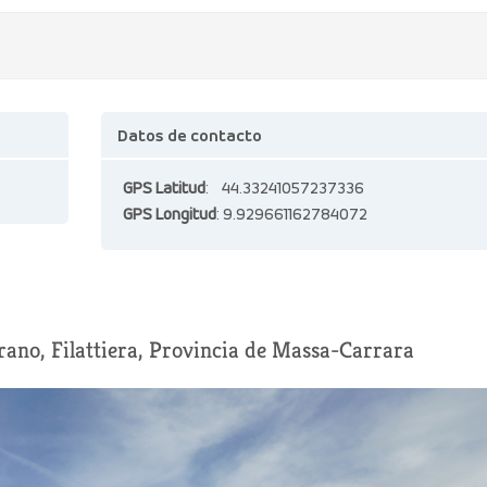
Datos de contacto
GPS Latitud
: 44.33241057237336
GPS Longitud
: 9.929661162784072
orano, Filattiera, Provincia de Massa-Carrara