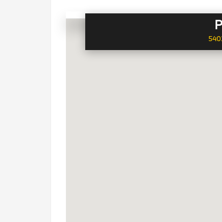
P
5402