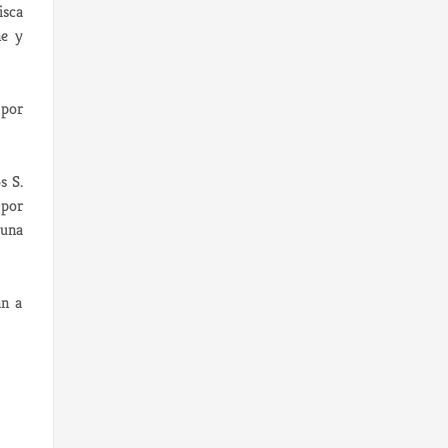
isca
ne y
 por
s S.
 por
 una
an a