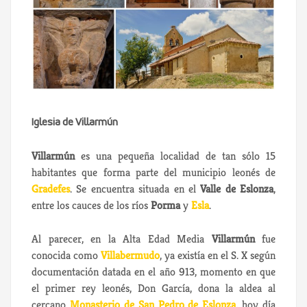
Iglesia de Villarmún
Villarmún
es una pequeña localidad de tan sólo 15
habitantes que forma parte del municipio leonés de
Gradefes
. Se encuentra situada en el
Valle de Eslonza
,
entre los cauces de los ríos
Porma
y
Esla
.
Al parecer, en la Alta Edad Media
Villarmún
fue
conocida como
Villabermudo
, ya existía en el S. X según
documentación datada en el año 913, momento en que
el primer rey leonés, Don García, dona la aldea al
cercano
Monasterio de San Pedro de Eslonza
, hoy día