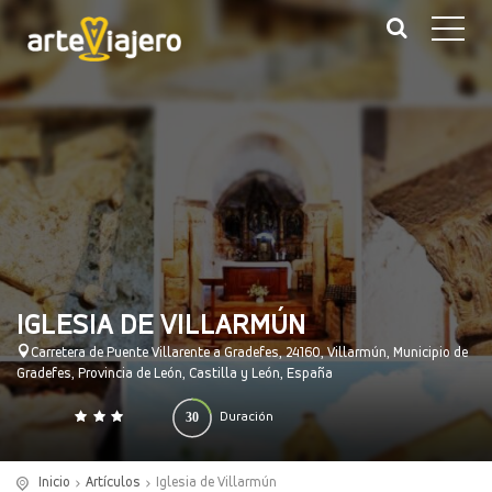
IGLESIA DE VILLARMÚN
Carretera de Puente Villarente a Gradefes, 24160, Villarmún, Municipio de
Gradefes, Provincia de León, Castilla y León, España
30
Duración
0
140
(minutos)
Inicio
Artículos
Iglesia de Villarmún