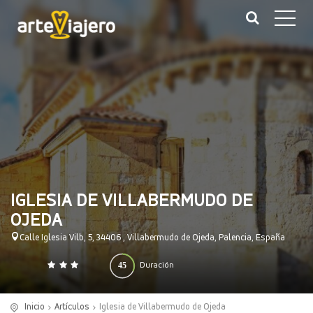
IGLESIA DE VILLABERMUDO DE
OJEDA
Calle Iglesia Vilb, 5, 34406 , Villabermudo de Ojeda, Palencia, España
45
Duración
0
140
(minutos)
Inicio
Artículos
Iglesia de Villabermudo de Ojeda