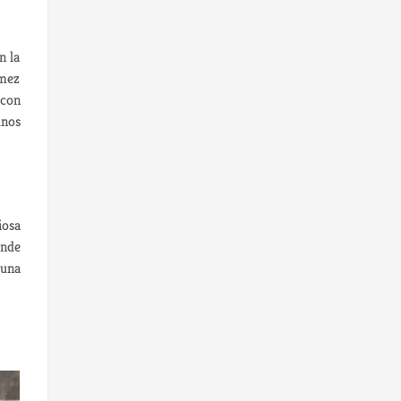
n la
imez
 con
unos
iosa
onde
 una