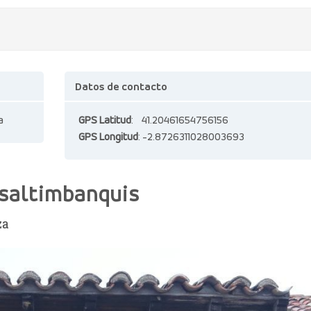
Datos de contacto
a
GPS Latitud
: 41.20461654756156
GPS Longitud
: -2.8726311028003693
 saltimbanquis
za