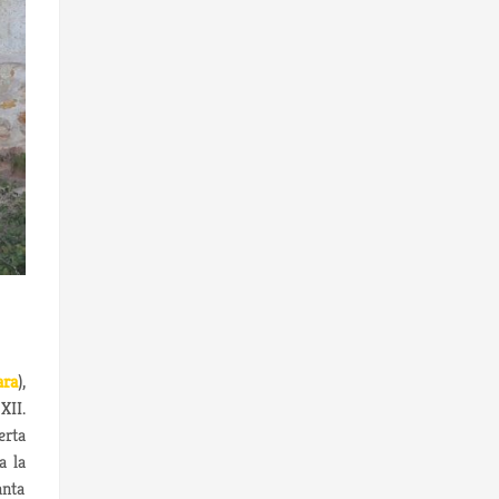
ara
),
XII.
erta
a la
anta