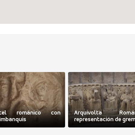
itel románico con
Arquivolta Román
imbanquis
representación de grem