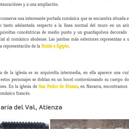
stauraciónes y a una ampliación.
al conserva una interesante portada románica que se encuentra situada e
n tanto adelantada respecto a la línea normal del muro en un ar
uivoltas
concéntricas de medio punto y un guardapolvos
decorado
ial al románico
abulense. Las jambas
más exteriores representan a 
a representación de la
Huida a Egipto
.
a
de la iglesia
es su arquivolta intermedia, en ella aparece una cur
, estos personajes se doblan en un bocel contorsionando su cuerpo d
ies. En la iglesia de
San Pedro de Etxano
, en Navarra, encontramos
 románico
francés.
aría del Val, Atienza