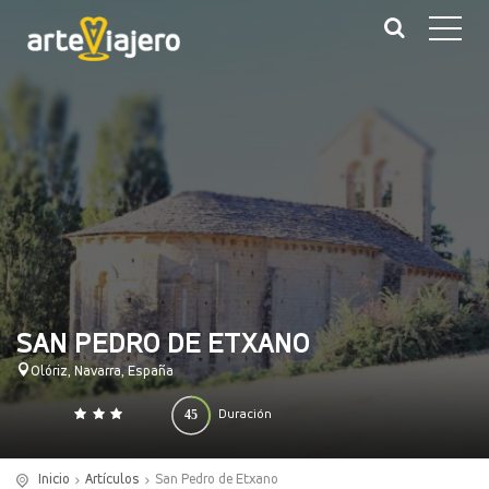
SAN PEDRO DE ETXANO
Olóriz, Navarra, España
45
Duración
0
140
(minutos)
Inicio
Artículos
San Pedro de Etxano