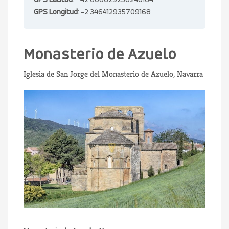
GPS Latitud
: 42.608629256240164
GPS Longitud
: -2.346412935709168
Monasterio de Azuelo
Iglesia de San Jorge del Monasterio de Azuelo, Navarra