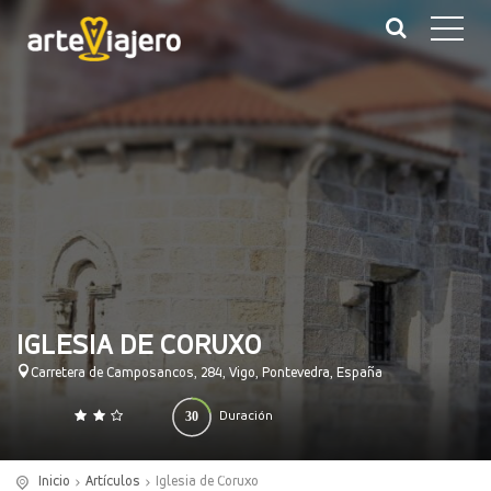
IGLESIA DE CORUXO
Carretera de Camposancos, 284, Vigo, Pontevedra, España
30
Duración
0
140
(minutos)
Inicio
Artículos
Iglesia de Coruxo