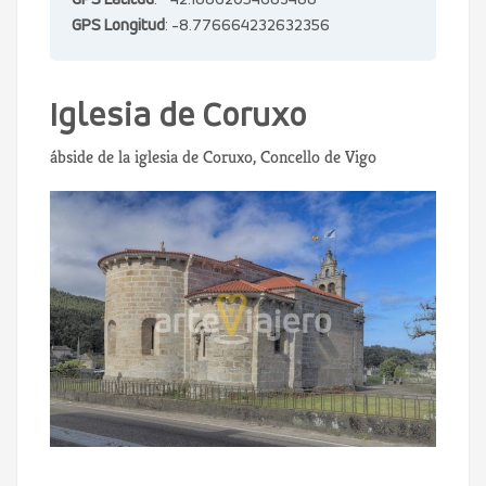
GPS Latitud
: 42.18862054683488
GPS Longitud
: -8.776664232632356
Iglesia de Coruxo
ábside de la iglesia de Coruxo, Concello de Vigo