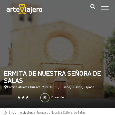
ERMITA DE NUESTRA SEÑORA DE
SALAS
Partida Afueras Huesca, 290, 22005, Huesca, Huesca, España
90
Duración
0
140
(minutos)
Inicio
Artículos
Ermita de Nuestra Señora de Salas