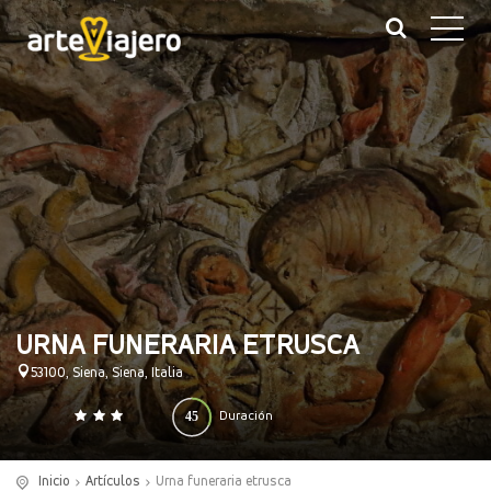
URNA FUNERARIA ETRUSCA
53100, Siena, Siena, Italia
45
Duración
0
140
(minutos)
Inicio
Artículos
Urna funeraria etrusca