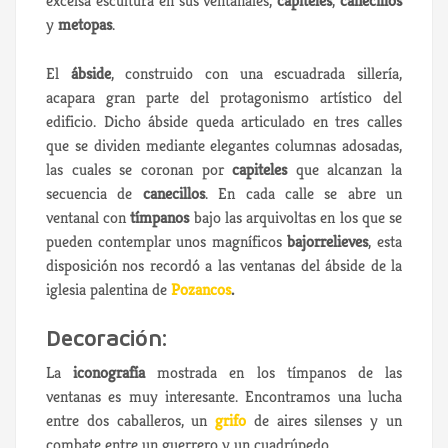
excelsa escultura en sus ventanales,
capiteles
,
canecillos
y
metopas
.
El
ábside
, construido con una escuadrada sillería,
acapara gran parte del protagonismo artístico del
edificio. Dicho ábside queda articulado en tres calles
que se dividen mediante elegantes columnas adosadas,
las cuales se coronan por
capiteles
que alcanzan la
secuencia de
canecillos
. En cada calle se abre un
ventanal con
tímpanos
bajo las arquivoltas en los que se
pueden contemplar unos magníficos
bajorrelieves
, esta
disposición nos recordó a las ventanas del ábside de la
iglesia palentina de
Pozancos
.
Decoración:
La
iconografía
mostrada en los tímpanos de las
ventanas es muy interesante. Encontramos una lucha
entre dos caballeros, un
grifo
de aires silenses y un
combate entre un guerrero y un cuadrúpedo.