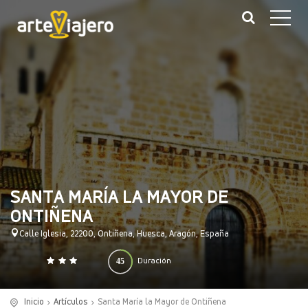
SANTA MARÍA LA MAYOR DE
ONTIÑENA
Calle Iglesia, 22200, Ontiñena, Huesca, Aragón, España
45
Duración
0
140
(minutos)
Inicio
Artículos
Santa María la Mayor de Ontiñena