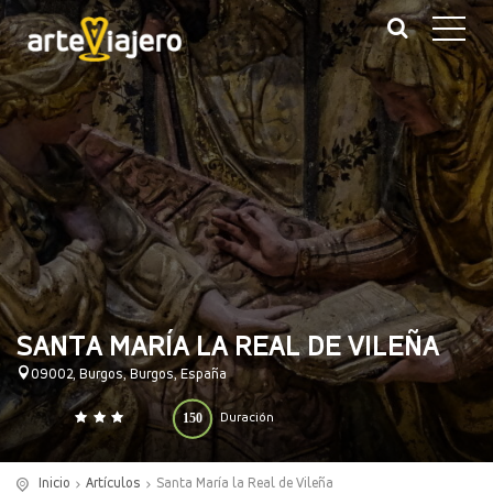
SANTA MARÍA LA REAL DE VILEÑA
09002, Burgos, Burgos, España
150
Duración
0
140
(minutos)
Inicio
Artículos
Santa María la Real de Vileña