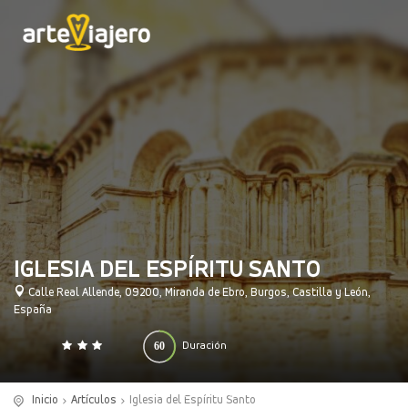
IGLESIA DEL ESPÍRITU SANTO
Calle Real Allende, 09200, Miranda de Ebro, Burgos, Castilla y León,
España
60
Duración
0
140
(minutos)
Inicio
Artículos
Iglesia del Espíritu Santo