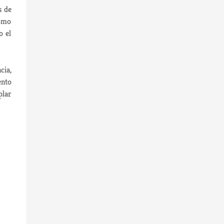
s de
como
o el
cia,
ento
plar