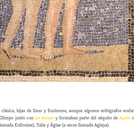
a clásica, hijas de Zeus y Eurínome, aunque algunos mitógrafos sosti
l Olimpo junto con
las musas
y formaban parte del séquito de
Apolo
o
lamada Eufrosine), Talía y Áglae (a veces llamada Aglaya).