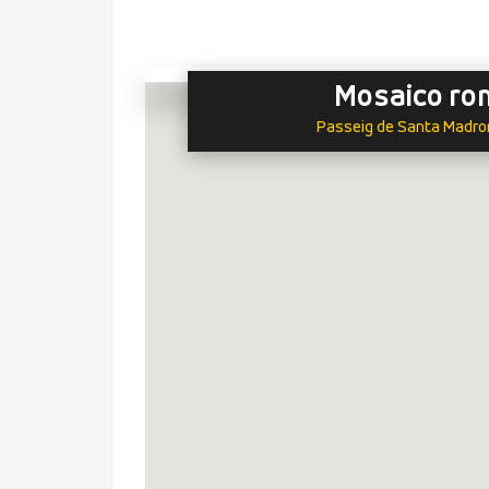
Mosaico ro
Passeig de Santa Madron