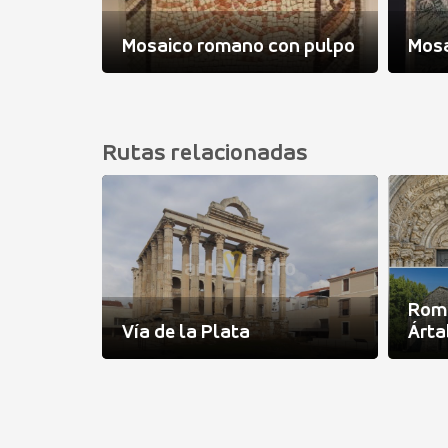
no con
a
Mosaico romano con pulpo
Mosa
Rutas relacionadas
s Cinco
Ro
Vía de la Plata
Árta