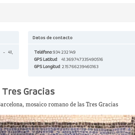
Datos de contacto
 - 41,
Teléfono
:934 232 149
GPS Latitud
: 41.369747335490516
GPS Longitud
: 2.15766239460163
 Tres Gracias
arcelona, mosaico romano de las Tres Gracias