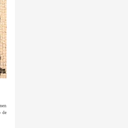
enen
 de