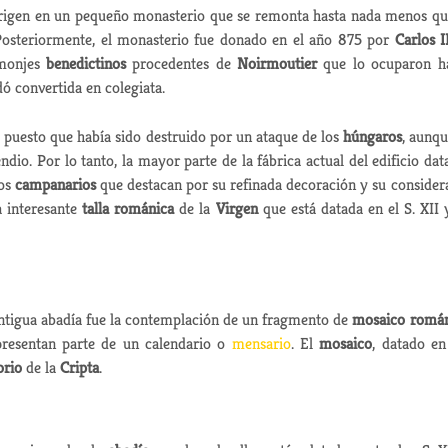
rigen en un pequeño monasterio que se remonta hasta nada menos qu
Posteriormente, el monasterio fue donado en el año 875 por
Carlos I
 monjes
benedictinos
procedentes de
Noirmoutier
que lo ocuparon h
dó convertida en colegiata.
 puesto que había sido destruido por un ataque de los
húngaros
, aunqu
ndio. Por lo tanto, la mayor parte de la fábrica actual del edificio dat
los
campanarios
que destacan por su refinada decoración y su consider
na interesante
talla románica
de la
Virgen
que está datada en el S. XII 
antigua abadía fue la contemplación de un fragmento de
mosaico romá
presentan parte de un calendario o
mensario
. El
mosaico
, datado en
orio
de la
Cripta
.