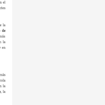
n el
ntes
e la
o de
 más
n la
 en
 más
rola
n la
o
, la