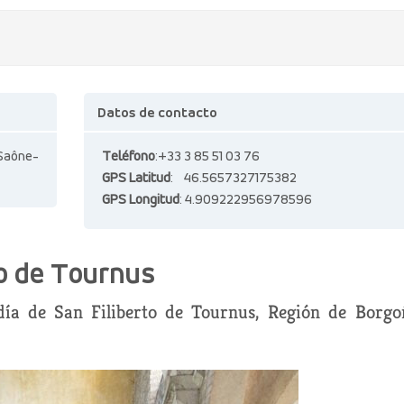
Datos de contacto
 Saône-
Teléfono
:+33 3 85 51 03 76
GPS Latitud
: 46.5657327175382
GPS Longitud
: 4.909222956978596
to de Tournus
día de San Filiberto de Tournus, Región de Borgo