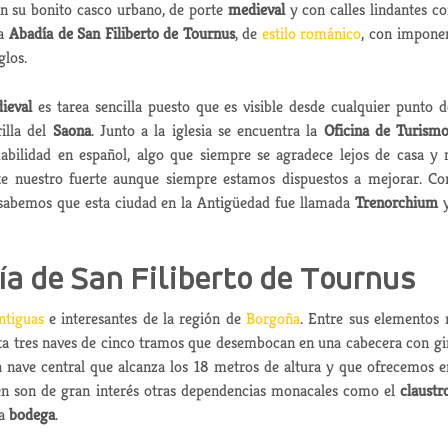
 En su bonito casco urbano, de porte
medieval
y con calles lindantes co
la
Abadía de San Filiberto de Tournus
, de
estilo románico
, con impone
glos.
ieval
es tarea sencilla puesto que es visible desde cualquier punto d
illa del
Saona
. Junto a la iglesia se encuentra la
Oficina de Turism
bilidad en español, algo que siempre se agradece lejos de casa y
e nuestro fuerte aunque siempre estamos dispuestos a mejorar. Co
 sabemos que esta ciudad en la Antigüedad fue llamada
Trenorchium
y
ía de San Filiberto de Tournus
ntiguas
e interesantes de la región de
Borgoña
. Entre sus elementos
a tres naves de cinco tramos que desembocan en una cabecera con gi
a nave central que alcanza los 18 metros de altura y que ofrecemos e
n son de gran interés otras dependencias monacales como el
claustr
sa
bodega
.