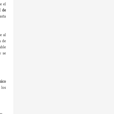
e el
I de
asta
e al
a de
able
y se
nico
 los