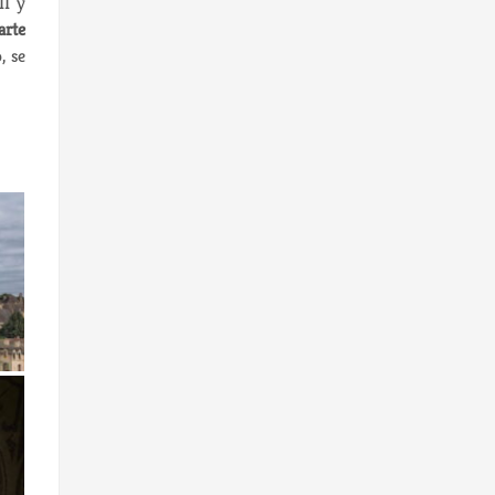
II y
arte
, se