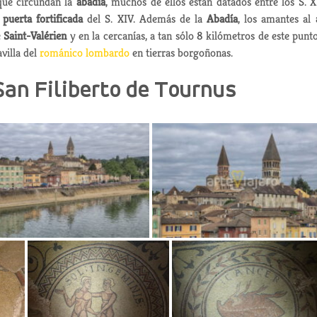
que circundan la
abadía
, muchos de ellos están datados entre los S. X
e
puerta fortificada
del S. XIV. Además de la
Abadía
, los amantes al
e
Saint-Valérien
y en la cercanías, a tan sólo 8 kilómetros de este punto
villa del
románico lombardo
en tierras borgoñonas.
San Filiberto de Tournus