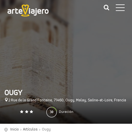
OUGY
2 Rue de la Grand'Fontaine, 71460, Ougy, Malay, Saône-et-Loire, Francia
30
Duración
0
140
(minutos)
Inicio
Artículos
Ougy