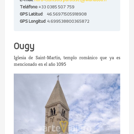
E-mail
:
nord-clunisois.paroisse@wanadoo.fr
Teléfono
:+33 0385 507 759
GPS Latitud
: 46.56971505918908
GPS Longitud
: 4.699538800365872
Ougy
Iglesia de Saint-Martin, templo románico que ya es
mencionado en el año 1095