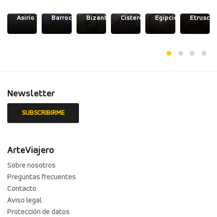
odo
Asirio
Barroco
Bizantino
Cisterciense
Egipcio
Etrusco
Newsletter
ArteViajero
Sobre nosotros
Preguntas frecuentes
Contacto
Aviso legal
Protección de datos