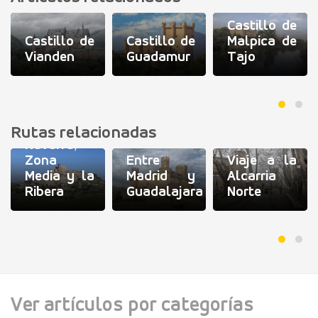
Castillo de
Castillo de
Castillo de
Malpica de
Vianden
Guadamur
Tajo
Viaje a
Rutas relacionadas
Navarra,
Zona
Entre
Viaje a la
Media y la
Madrid y
Alcarria
Ribera
Guadalajara
Norte
Ver artículos por categorías