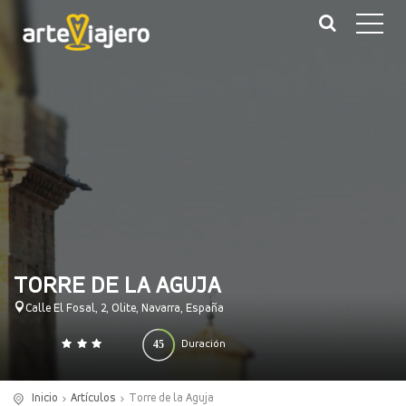
TORRE DE LA AGUJA
Calle El Fosal, 2, Olite, Navarra, España
45
Duración
0
140
(minutos)
Inicio
Artículos
Torre de la Aguja