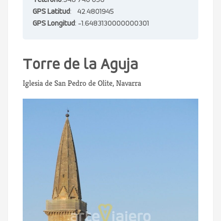
Teléfono
:948 740 056
GPS Latitud
: 42.4801945
GPS Longitud
: -1.6483130000000301
Torre de la Aguja
Iglesia de San Pedro de Olite, Navarra