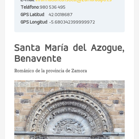
E-mail
:
informacionturistica@zamoradipu.es
Teléfono
:980 536 495
GPS Latitud
: 42.0018687
GPS Longitud
: -5.680342399999972
Santa María del Azogue,
Benavente
Románico de la provincia de Zamora