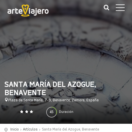
SANTA MARÍA DEL AZOGUE,
BENAVENTE
Plaza de Santa María, 7-9, Benavente, Zamora, España
45
Duración
0
140
(minutos)
Inicio
Artículos
Santa María del Azogue, Benavente