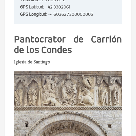
Teléfono
:979 880 072
GPS Latitud
: 42.3382061
GPS Longitud
: -4.603627200000005
Pantocrator de Carrión
de los Condes
Iglesia de Santiago