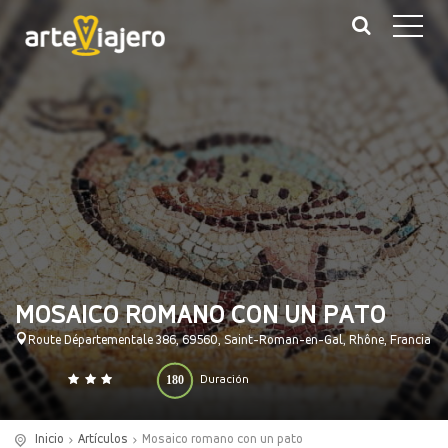
MOSAICO ROMANO CON UN PATO
Route Départementale 386, 69560, Saint-Roman-en-Gal, Rhône, Francia
180
Duración
0
140
(minutos)
Inicio
Artículos
Mosaico romano con un pato