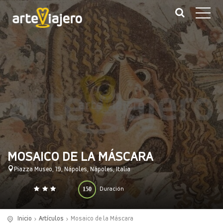
MOSAICO DE LA MÁSCARA
Piazza Museo, 19, Nápoles, Nápoles, Italia
150
Duración
0
140
(minutos)
Inicio
Artículos
Mosaico de la Máscara