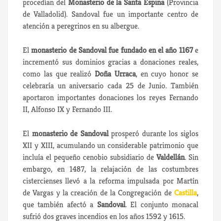
procedían del
Monasterio de la Santa Espina
(Provincia
de Valladolid). Sandoval fue un importante centro de
atención a peregrinos en su albergue.
El
monasterio de Sandoval fue fundado en el año 1167
e
incrementó sus dominios gracias a donaciones reales,
como las que realizó
Doña Urraca
, en cuyo honor se
celebraría un aniversario cada 25 de Junio. También
aportaron importantes donaciones los reyes Fernando
II, Alfonso IX y Fernando III.
El
monasterio de Sandoval
prosperó durante los siglos
XII y XIII, acumulando un considerable patrimonio que
incluía el pequeño cenobio subsidiario de
Valdellán
. Sin
embargo, en 1487, la relajación de las costumbres
cistercienses llevó a la reforma impulsada por Martín
de Vargas y la creación de la Congregación de
Castilla
,
que también afectó a
Sandoval
. El conjunto monacal
sufrió dos graves incendios en los años 1592 y 1615.