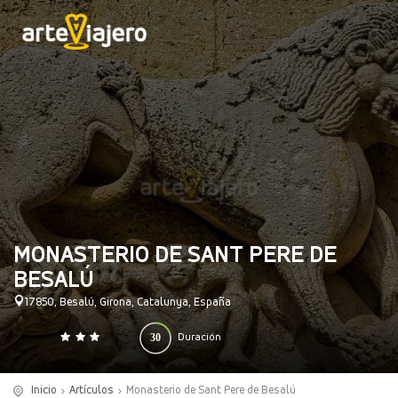
MONASTERIO DE SANT PERE DE
BESALÚ
17850, Besalú, Girona, Catalunya, España
30
Duración
0
140
(minutos)
Inicio
Artículos
Monasterio de Sant Pere de Besalú