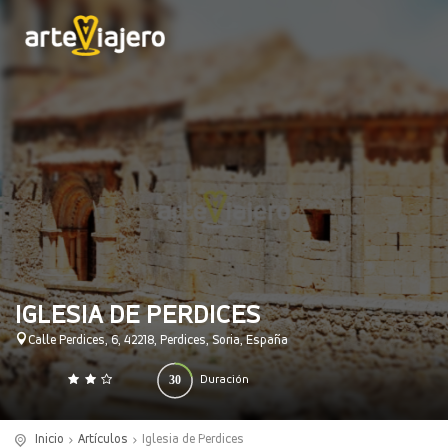
IGLESIA DE PERDICES
Calle Perdices, 6, 42218, Perdices, Soria, España
30
Duración
0
140
(minutos)
Inicio
Artículos
Iglesia de Perdices