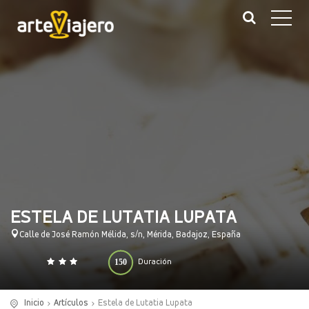
ESTELA DE LUTATIA LUPATA
Calle de José Ramón Mélida, s/n, Mérida, Badajoz, España
150
Duración
0
140
(minutos)
Inicio
Artículos
Estela de Lutatia Lupata