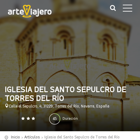
IGLESIA DEL SANTO SEPULCRO DE
TORRES DEL RÍO
Calle el Sepulcro, 4, 31229, Torres del Río, Navarra, España
45
Duración
0
140
(minutos)
Inicio
Artículos
Iglesia del Santo Sepulcro de Torres del Río