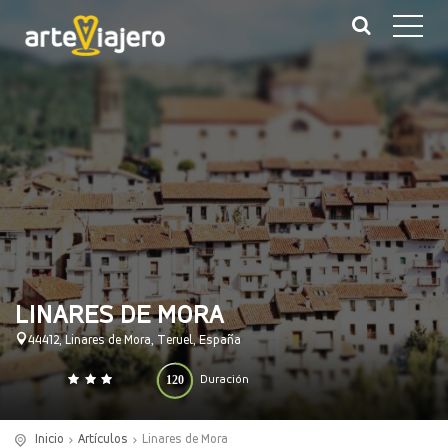
LINARES DE MORA
44412, Linares de Mora, Teruel, España
120
Duración
0
140
(minutos)
Inicio
Artículos
Linares de Mora