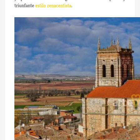
triunfante
estilo renacentista
.