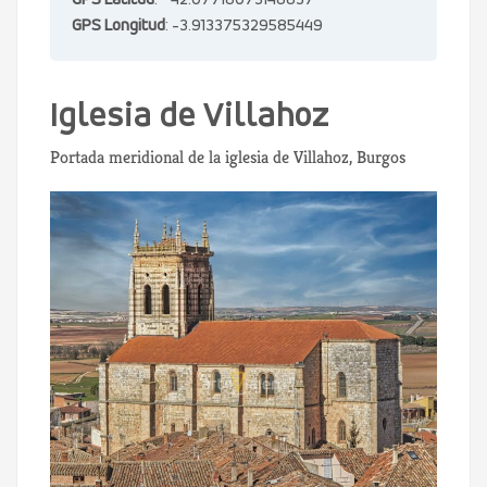
GPS Latitud
: 42.07718073148837
GPS Longitud
: -3.913375329585449
Iglesia de Villahoz
Portada meridional de la iglesia de Villahoz, Burgos