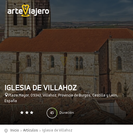
IGLESIA DE VILLAHOZ
Plaza Mayor, 09343, Villahoz, Provincia de Burgos, Castilla y León,
España
45
Duración
0
140
(minutos)
Inicio
Artículos
Iglesia de Villahoz