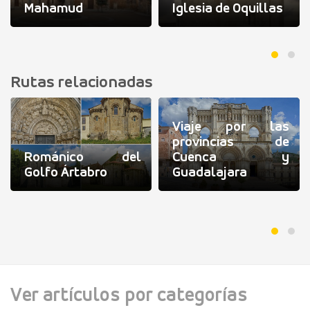
Mahamud
Iglesia de Oquillas
Rutas relacionadas
Viaje por las
provincias de
Románico del
Cuenca y
Golfo Ártabro
Guadalajara
Ver artículos por categorías