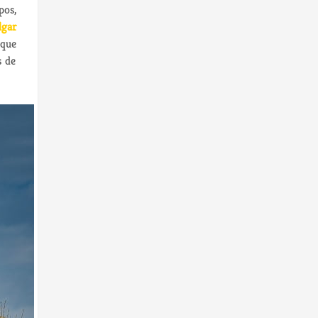
pos,
gar
 que
s de