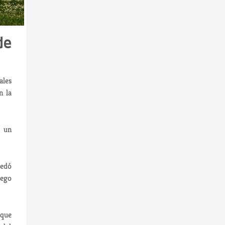
de
ales
n la
r un
uedó
iego
que