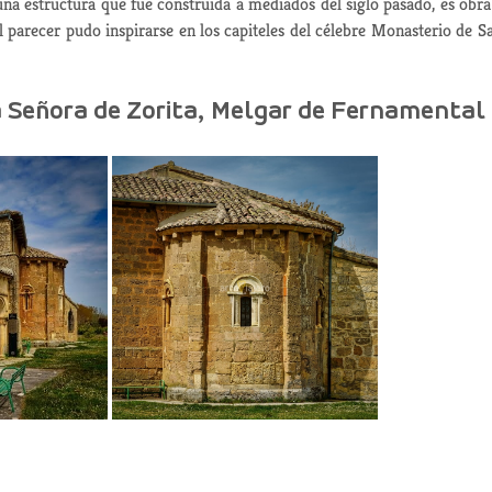
 una estructura que fue construida a mediados del siglo pasado, es obra
l parecer pudo inspirarse en los capiteles del célebre Monasterio de S
a Señora de Zorita, Melgar de Fernamental