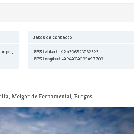
Datos de contacto
urgos,
GPS Latitud
: 42.43065231132323
GPS Longitud
: -4.244214085497703
orita, Melgar de Fernamental, Burgos