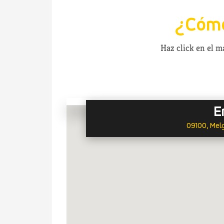
¿Cómo
Haz click en el 
E
09100, Mel