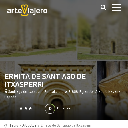
ERMITA DE SANTIAGO DE
ITXASPERRI
Santiago de Itxasperri, Errotako bidea, 31868, Egiarreta, Araquil, Navarra,
España
45
Duración
0
140
(minutos)
Inicio
Artículos
Ermita de Santiago de Itxasperri