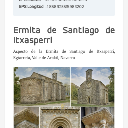
GPS Latitud
: 42.923904947066234
GPS Longitud
: -1.858925515983202
Ermita de Santiago de
Itxasperri
Aspecto de la Ermita de Santiago de Itxasperri,
Egiarreta, Valle de Arakil, Navarra