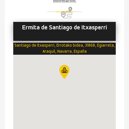
información.
Ermita de Santiago de Itxasperri
Santiago de Itxasperri, Errotako bidea, 31868, Egiarreta,
Araquil, Navarra, España