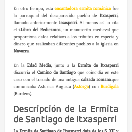
En otro tiempo, esta
encantadora ermita románica
fue
la parroquial del desaparecido pueblo de
Itxasperri
,
llamado anteriormente
Issasperri
. Al menos así lo cita
el «
Libro del Rediezmo
«, un manuscrito medieval que
proporciona datos relativos a los tributos en especie y
dinero que realizaban diferentes pueblos a la iglesia en
Navarra
.
En la
Edad Media
, junto a la
Ermita de Itxasperri
discurría el
Camino de Santiago
que coincidía en este
caso con el trazado de una antigua
calzada romana
.que
comunicaba Asturica Augusta (
Astorga
) con
Burdigala
(Burdeos).
Descripción de la Ermita
de Santiago de Itxasperri
La
Ermita de Santiago de Itxasperri
data de los S. XII y