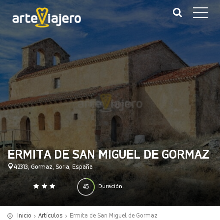
ERMITA DE SAN MIGUEL DE GORMAZ
42313, Gormaz, Soria, España
45
Duración
0
140
(minutos)
Inicio
Artículos
Ermita de San Miguel de Gormaz