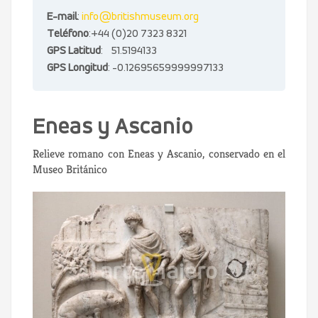
E-mail
:
info@britishmuseum.org
Teléfono
:+44 (0)20 7323 8321
GPS Latitud
: 51.5194133
GPS Longitud
: -0.12695659999997133
Eneas y Ascanio
Relieve romano con Eneas y Ascanio, conservado en el
Museo Británico