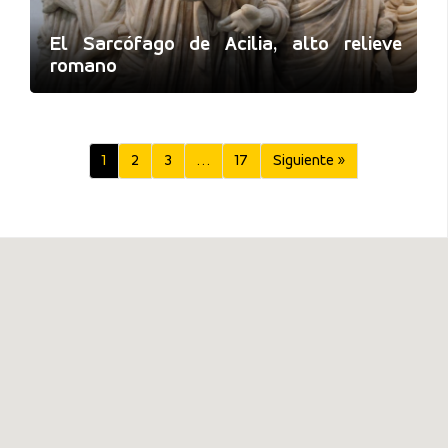
El Sarcófago de Acilia, alto relieve
romano
1
2
3
…
17
Siguiente »